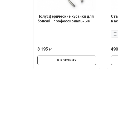
Полусферические кусачки для
Ста
бонсай - профессиональные
в а
3 195
49
руб.
В КОРЗИНУ