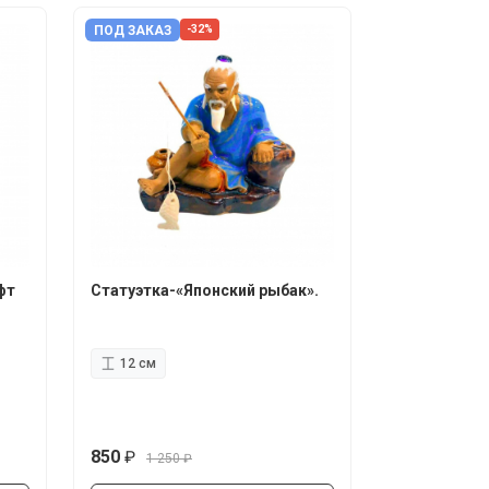
ПОД ЗАКАЗ
-32%
фт
Статуэтка-«Японский рыбак».
12 см
850
1 250
руб.
руб.