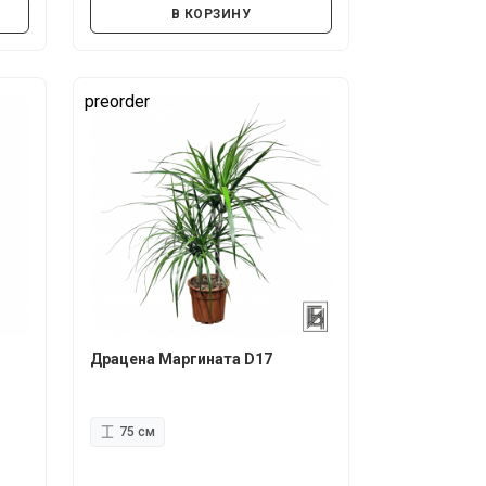
В КОРЗИНУ
preorder
Драцена Маргината D17
75 см