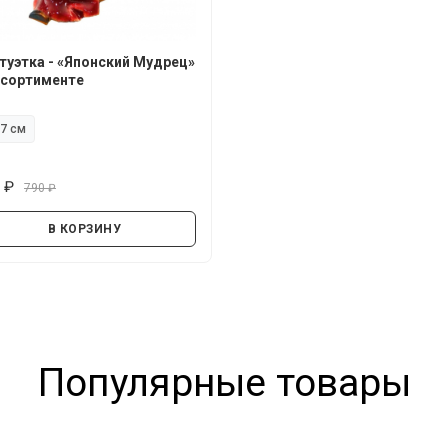
туэтка - «Японский Мудрец»
ссортименте
7 см
0
790
руб.
руб.
В КОРЗИНУ
Популярные товары