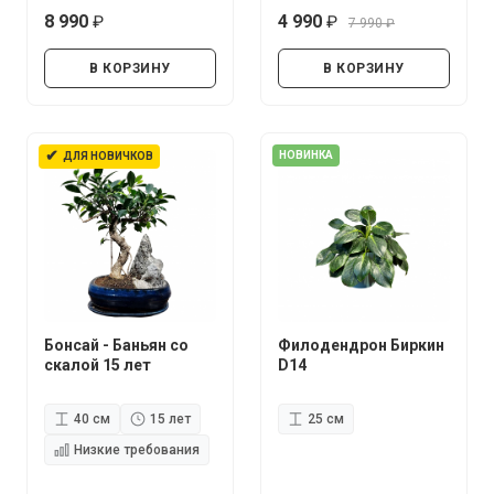
8 990
4 990
7 990
руб.
руб.
руб.
В КОРЗИНУ
В КОРЗИНУ
✔
НОВИНКА
ДЛЯ НОВИЧКОВ
Бонсай - Баньян со
Филодендрон Биркин
скалой 15 лет
D14
40 см
15 лет
25 см
Низкие требования