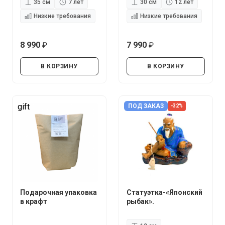
35 см
7 лет
30 см
12 лет
Низкие требования
Низкие требования
8 990
7 990
руб.
руб.
В КОРЗИНУ
В КОРЗИНУ
gift
ПОД ЗАКАЗ
-32%
Подарочная упаковка
Статуэтка-«Японский
в крафт
рыбак».