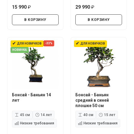
15 990
29 990
руб.
руб.
В КОРЗИНУ
В КОРЗИНУ
✔
✔
-33%
ДЛЯ НОВИЧКОВ
ДЛЯ НОВИЧКОВ
НОВИНКА
Бонсай - Баньян 14
Бонсай - Баньян
лет
средний в синей
плошке 50 см
45 см
14 лет
40 см
15 лет
Низкие требования
Низкие требования