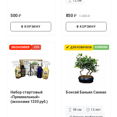
12 см
500
850
1 250
руб.
руб.
руб.
В КОРЗИНУ
В КОРЗИНУ
✔
ЭКОНОМИЯ
-32%
НОВИНКА
ДЛЯ НОВИЧКОВ
Набор стартовый
Бонсай Баньян Санкан
«Премиальный»
(экономия 1330 руб.)
38 см
12 лет