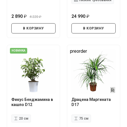
Низкие требования
2 890
24 990
4 220
руб.
руб.
руб.
В КОРЗИНУ
В КОРЗИНУ
preorder
НОВИНКА
Фикус Бенджамина в
Драцена Маргината
кашпо D12
D17
20 см
75 см