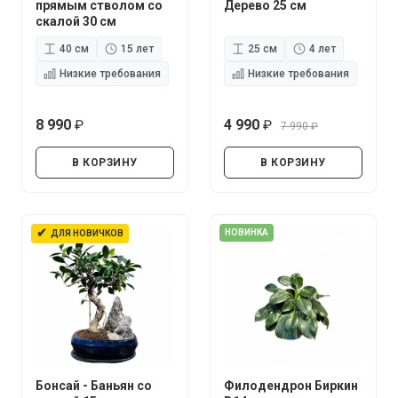
прямым стволом со
Дерево 25 см
скалой 30 см
40 см
15 лет
25 см
4 лет
Низкие требования
Низкие требования
8 990
4 990
7 990
руб.
руб.
руб.
В КОРЗИНУ
В КОРЗИНУ
✔
НОВИНКА
ДЛЯ НОВИЧКОВ
Бонсай - Баньян со
Филодендрон Биркин