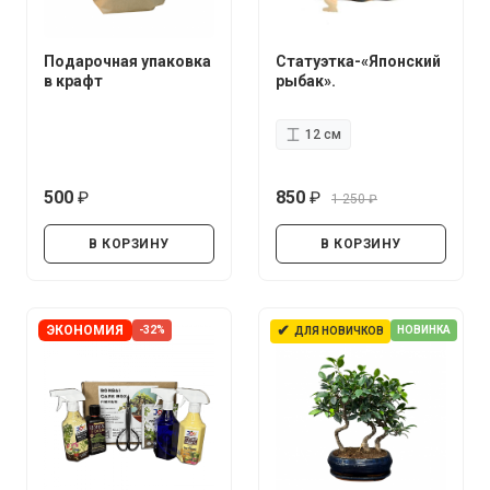
Подарочная упаковка
Статуэтка-«Японский
в крафт
рыбак».
12 см
500
850
1 250
руб.
руб.
руб.
В КОРЗИНУ
В КОРЗИНУ
✔
ЭКОНОМИЯ
-32%
НОВИНКА
ДЛЯ НОВИЧКОВ