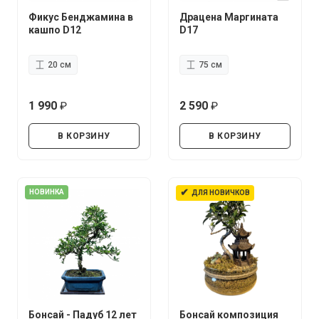
Фикус Бенджамина в
Драцена Маргината
кашпо D12
D17
20 см
75 см
1 990
2 590
руб.
руб.
В КОРЗИНУ
В КОРЗИНУ
✔
НОВИНКА
ДЛЯ НОВИЧКОВ
Бонсай - Падуб 12 лет
Бонсай композиция