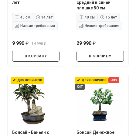
лет
средний в синей
плошке 50 см
45 см
14 лет
40 см
15 лет
Низкие требования
Низкие требования
9 990
29 990
14 990
руб.
руб.
руб.
В КОРЗИНУ
В КОРЗИНУ
✔
✔
-38%
ДЛЯ НОВИЧКОВ
ДЛЯ НОВИЧКОВ
ХИТ
Бонсай - Баньян с
Бонсай Денежное