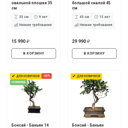
овальной плошке 35
большой скалой 45
см
см
35 см
9 лет
45 см
15 лет
Низкие требования
Низкие требования
15 990
29 990
руб.
руб.
В КОРЗИНУ
В КОРЗИНУ
✔
✔
-33%
ДЛЯ НОВИЧКОВ
ДЛЯ НОВИЧКОВ
НОВИНКА
Бонсай - Баньян 14
Бонсай - Баньян