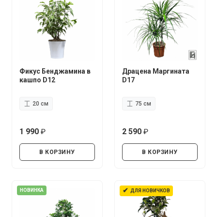
Фикус Бенджамина в
Драцена Маргината
кашпо D12
D17
20 см
75 см
1 990
2 590
руб.
руб.
В КОРЗИНУ
В КОРЗИНУ
✔
НОВИНКА
ДЛЯ НОВИЧКОВ