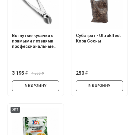
Вогнутые кусачки с
Субстрат - UltraEffect
прямыми лезвиями -
Кора Сосны
профессиональные
(нержавеющая сталь)
3 195
250
4 590
руб.
руб.
руб.
В КОРЗИНУ
В КОРЗИНУ
ХИТ