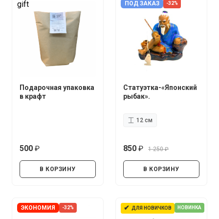
gift
ПОД ЗАКАЗ
-32%
Подарочная упаковка
Статуэтка-«Японский
в крафт
рыбак».
12 см
500
850
1 250
руб.
руб.
руб.
В КОРЗИНУ
В КОРЗИНУ
✔
ЭКОНОМИЯ
-32%
НОВИНКА
ДЛЯ НОВИЧКОВ