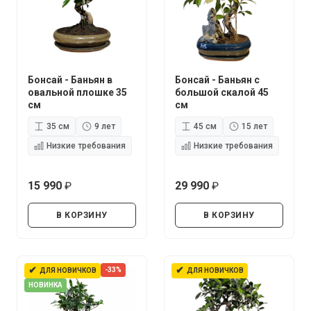
Бонсай - Баньян в
Бонсай - Баньян с
овальной плошке 35
большой скалой 45
см
см
35 см
9 лет
45 см
15 лет
Низкие требования
Низкие требования
15 990
29 990
руб.
руб.
В КОРЗИНУ
В КОРЗИНУ
✔
✔
-33%
ДЛЯ НОВИЧКОВ
ДЛЯ НОВИЧКОВ
НОВИНКА