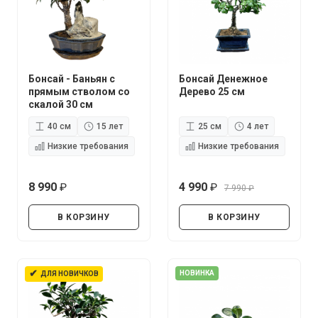
Бонсай - Баньян с
Бонсай Денежное
прямым стволом со
Дерево 25 см
скалой 30 см
40 см
15 лет
25 см
4 лет
Низкие требования
Низкие требования
8 990
4 990
7 990
руб.
руб.
руб.
В КОРЗИНУ
В КОРЗИНУ
✔
НОВИНКА
ДЛЯ НОВИЧКОВ