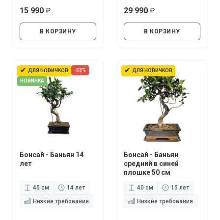
15 990
29 990
руб.
руб.
В КОРЗИНУ
В КОРЗИНУ
✔
✔
-33%
ДЛЯ НОВИЧКОВ
ДЛЯ НОВИЧКОВ
НОВИНКА
Бонсай - Баньян 14
Бонсай - Баньян
лет
средний в синей
плошке 50 см
45 см
14 лет
40 см
15 лет
Низкие требования
Низкие требования