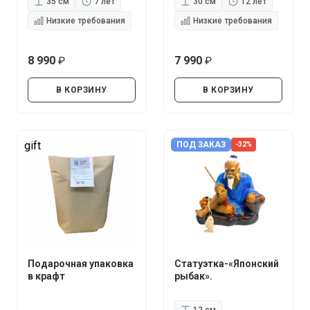
35 см
7 лет
30 см
12 лет
Низкие требования
Низкие требования
8 990
7 990
руб.
руб.
В КОРЗИНУ
В КОРЗИНУ
gift
ПОД ЗАКАЗ
-32%
Подарочная упаковка
Статуэтка-«Японский
в крафт
рыбак».