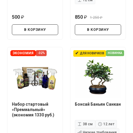
12 см
500
850
1 250
руб.
руб.
руб.
В КОРЗИНУ
В КОРЗИНУ
✔
ЭКОНОМИЯ
-32%
НОВИНКА
ДЛЯ НОВИЧКОВ
Набор стартовый
Бонсай Баньян Санкан
«Премиальный»
(экономия 1330 руб.)
38 см
12 лет
Низкие требования