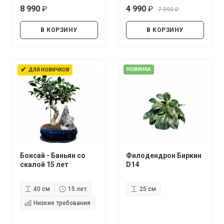
8 990
4 990
7 990
руб.
руб.
руб.
В КОРЗИНУ
В КОРЗИНУ
✔
НОВИНКА
ДЛЯ НОВИЧКОВ
Бонсай - Баньян со
Филодендрон Биркин
скалой 15 лет
D14
40 см
15 лет
25 см
Низкие требования