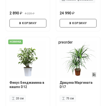
2 890
24 990
4 220
руб.
руб.
руб.
В КОРЗИНУ
В КОРЗИНУ
preorder
НОВИНКА
Фикус Бенджамина в
Драцена Маргината
кашпо D12
D17
20 см
75 см